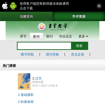
使用客户端您将获得最佳体验通用
点击下载
馆藏查询
学术资源
章节
期刊
学位论文
更多
图书
图书导航
期刊导航
意见反馈
热门搜索
1.
过关
郭海鸿著
978-7-5507-3709-9
2.基础摄影
3.秋素春秾